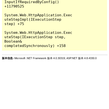
InputIfRequiredByConfig() 
+11790525

System.Web.HttpApplication.Exec
uteStepImpl(IExecutionStep 
step) +75

System.Web.HttpApplication.Exec
uteStep(IExecutionStep step, 
Boolean& 
版本信息:
Microsoft .NET Framework 版本:4.0.30319; ASP.NET 版本:4.8.4330.0